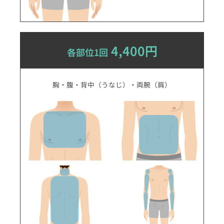
4,400円
各部位1回
胸・腹・背中（うなじ）・両腕（肩）